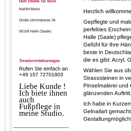
Hier finden Sie mich
NailArt Maria
Herzlich willkomme
Große Ulrichstrasse 36
Gepflegte und make
perfektes Erschei
06108 Halle (Saale)
Halle (Saale) pfleg
Gefühl für Ihre H
beste in Deutschlan
die es gibt: Acryl, 
Terminvereinbarungen
Rufen Sie einfach an
Wählen Sie aus üb
+49 157 72701803
Strasssteinen in v
Liebe Kunde !
Pinselmalerei und 
Ich biete ihnen
glänzenden Auftritt
auch
Ich habe in Kurzem
Fußpflege in
Gelnailart gemach
meine Studio.
Gestaltungmöglich